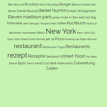
Burger
Brooklyn
Bar
Buch
Buchtipp
Cocktail
Blue Hill
Bâtard
Dan
daniel humm
Eckart Witzigmann
Daniel Boulud
Barber
Eleven madison park
hole in the wall
Hot Dog
grillen
Kochbuch
Interview
Kaffee
Käse
Le
Jean Georges Vongerichten
New York
Menü
Bernardin
manhattan
New York City
Pizza
per se
New York Street Food
Ramen
Nomad
Porterhouse Steak
restaurant
Restaurants
Restaurant-Tipps
rezept
Rezepte
street food
Sandwich
The Dead
Zubereitung
tipps
world´s 50 best restaurants
Rabbit
Trend
Zutaten