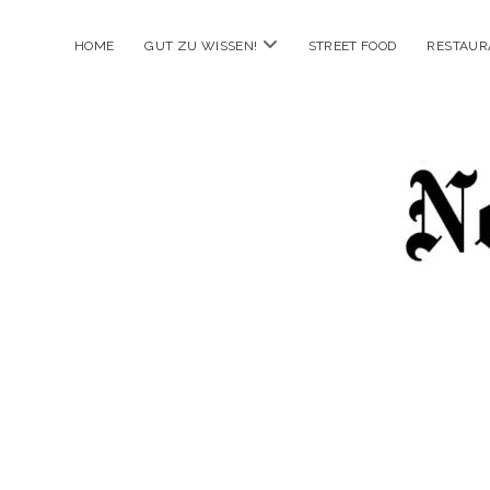
Menü
HOME
GUT ZU WISSEN!
STREET FOOD
RESTAUR
öffnen
New
Food
City