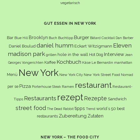
vegetarisch
GUT ESSEN IN NEW YORK
Burger
Brooklyn
Bar
Buch
Buchtipp
Cocktail
Blue Hill
Bâtard
Dan Barber
daniel humm
Eleven
Eckart Witzigmann
Daniel Boulud
madison park
Interview
hole in the wall
Hot Dog
grillen
Jean
Kochbuch
Kaffee
Käse
Le Bernardin
manhattan
Georges Vongerichten
New York
Menü
New York City
New York Street Food
Nomad
restaurant
Pizza
per se
Ramen
Restaurant-
Porterhouse Steak
rezept
Restaurants
Rezepte
Sandwich
Tipps
street food
tipps
world´s 50 best
The Dead Rabbit
Trend
Zubereitung
Zutaten
restaurants
NEW YORK – THE FOOD CITY