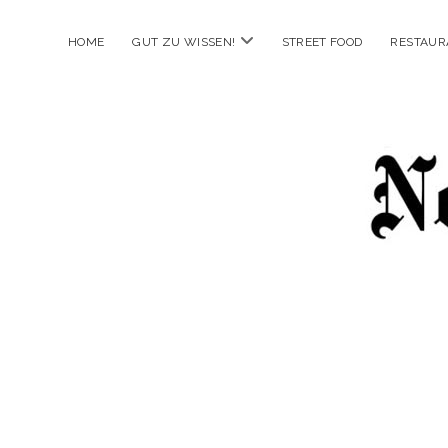
Menü
HOME
GUT ZU WISSEN!
STREET FOOD
RESTAUR
öffnen
New
Food
City