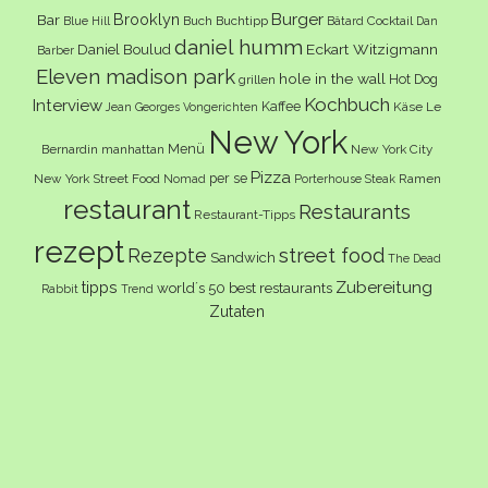
Burger
Brooklyn
Bar
Buch
Buchtipp
Cocktail
Blue Hill
Bâtard
Dan
daniel humm
Eckart Witzigmann
Daniel Boulud
Barber
Eleven madison park
hole in the wall
Hot Dog
grillen
Kochbuch
Interview
Kaffee
Käse
Le
Jean Georges Vongerichten
New York
Menü
Bernardin
manhattan
New York City
Pizza
per se
New York Street Food
Ramen
Nomad
Porterhouse Steak
restaurant
Restaurants
Restaurant-Tipps
rezept
Rezepte
street food
Sandwich
The Dead
Zubereitung
tipps
world´s 50 best restaurants
Rabbit
Trend
Zutaten