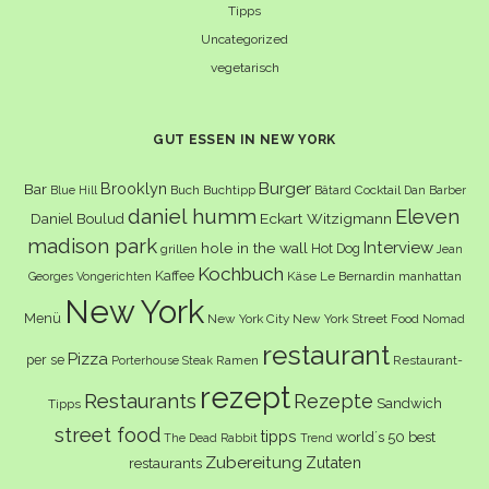
Tipps
Uncategorized
vegetarisch
GUT ESSEN IN NEW YORK
Burger
Brooklyn
Bar
Buch
Buchtipp
Cocktail
Blue Hill
Bâtard
Dan Barber
daniel humm
Eleven
Eckart Witzigmann
Daniel Boulud
madison park
Interview
hole in the wall
Hot Dog
grillen
Jean
Kochbuch
Kaffee
Käse
Le Bernardin
manhattan
Georges Vongerichten
New York
Menü
New York City
New York Street Food
Nomad
restaurant
Pizza
per se
Ramen
Restaurant-
Porterhouse Steak
rezept
Restaurants
Rezepte
Sandwich
Tipps
street food
tipps
world´s 50 best
The Dead Rabbit
Trend
Zubereitung
Zutaten
restaurants