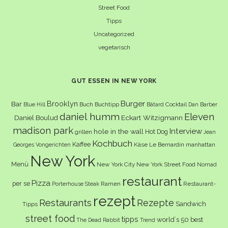
Street Food
Tipps
Uncategorized
vegetarisch
GUT ESSEN IN NEW YORK
Burger
Brooklyn
Bar
Buch
Buchtipp
Cocktail
Blue Hill
Bâtard
Dan Barber
daniel humm
Eleven
Eckart Witzigmann
Daniel Boulud
madison park
Interview
hole in the wall
Hot Dog
grillen
Jean
Kochbuch
Kaffee
Käse
Le Bernardin
manhattan
Georges Vongerichten
New York
Menü
New York City
New York Street Food
Nomad
restaurant
Pizza
per se
Ramen
Restaurant-
Porterhouse Steak
rezept
Restaurants
Rezepte
Sandwich
Tipps
street food
tipps
world´s 50 best
The Dead Rabbit
Trend