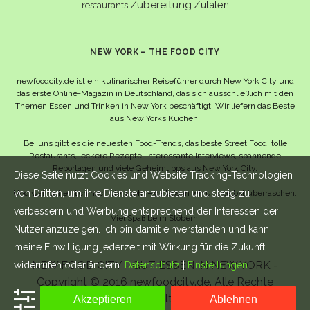
Zubereitung
Zutaten
restaurants
NEW YORK – THE FOOD CITY
newfoodcity.de ist ein kulinarischer Reiseführer durch New York City und
das erste Online-Magazin in Deutschland, das sich ausschließlich mit den
Themen Essen und Trinken in New York beschäftigt. Wir liefern das Beste
aus New Yorks Küchen.
Bei uns gibt es die neuesten Food-Trends, das beste Street Food, tolle
Restaurants, leckere Rezepte, interessante Interviews, spannende
Reportagen und viele Geheimtipps aus New York City.
Diese Seite nutzt Cookies und Website Tracking-Technologien
von Dritten, um ihre Dienste anzubieten und stetig zu
Und wahrscheinlich noch viel mehr – da lassen wir uns selbst überraschen.
verbessern und Werbung entsprechend der Interessen der
Viel Spaß beim Stöbern!
Nutzer anzuzeigen. Ich bin damit einverstanden und kann
meine Einwilligung jederzeit mit Wirkung für die Zukunft
NEW FOOD CITY - GUT ESSEN IN NEW YORK -
widerrufen oder ändern.
Datenschutz
|
Einstellungen
Copyright © 2016 newfoodcity.de. Alle Rechte
vorbehalten.
Akzeptieren
Ablehnen