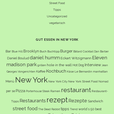
Street Food
Tipps
Uncategorized
vegetarisch
GUT ESSEN IN NEW YORK
Burger
Brooklyn
Bar
Buch
Buchtipp
Cocktail
Blue Hill
Bâtard
Dan Barber
daniel humm
Eleven
Eckart Witzigmann
Daniel Boulud
madison park
Interview
hole in the wall
Hot Dog
grillen
Jean
Kochbuch
Kaffee
Käse
Le Bernardin
manhattan
Georges Vongerichten
New York
Menü
New York City
New York Street Food
Nomad
restaurant
Pizza
per se
Ramen
Restaurant-
Porterhouse Steak
rezept
Restaurants
Rezepte
Sandwich
Tipps
street food
tipps
world´s 50 best
The Dead Rabbit
Trend