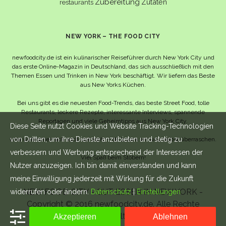
Zubereitung
Zutaten
restaurants
NEW YORK – THE FOOD CITY
newfoodcity.de ist ein kulinarischer Reiseführer durch New York City und
das erste Online-Magazin in Deutschland, das sich ausschließlich mit den
Themen Essen und Trinken in New York beschäftigt. Wir liefern das Beste
aus New Yorks Küchen.
Bei uns gibt es die neuesten Food-Trends, das beste Street Food, tolle
Restaurants, leckere Rezepte, interessante Interviews, spannende
Reportagen und viele Geheimtipps aus New York City.
Diese Seite nutzt Cookies und Website Tracking-Technologien
von Dritten, um ihre Dienste anzubieten und stetig zu
Und wahrscheinlich noch viel mehr – da lassen wir uns selbst überraschen.
verbessern und Werbung entsprechend der Interessen der
Viel Spaß beim Stöbern!
Nutzer anzuzeigen. Ich bin damit einverstanden und kann
meine Einwilligung jederzeit mit Wirkung für die Zukunft
NEW FOOD CITY - GUT ESSEN IN NEW YORK -
widerrufen oder ändern.
Datenschutz
|
Einstellungen
Copyright © 2016 newfoodcity.de. Alle Rechte
vorbehalten.
Akzeptieren
Ablehnen