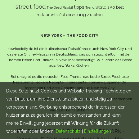
street food
tipps
world´s 50 best
The Dead Rabbit
Trend
Zubereitung
Zutaten
restaurants
NEW YORK – THE FOOD CITY
newfoodcity.de ist ein kulinarischer Reiseführer durch New York City und
das erste Online-Magazin in Deutschland, das sich ausschließlich mit den
Themen Essen und Trinken in New York beschäftigt. Wir liefern das Beste
aus New Yorks Küchen.
Bei uns gibt es die neuesten Food-Trends, das beste Street Food, tolle
Restaurants, leckere Rezepte, interessante Interviews, spannende
Reportagen und viele Geheimtipps aus New York City.
Diese Seite nutzt Cookies und Website Tracking-Technologien
von Dritten, um ihre Dienste anzubieten und stetig zu
Und wahrscheinlich noch viel mehr – da lassen wir uns selbst überraschen.
verbessern und Werbung entsprechend der Interessen der
Viel Spaß beim Stöbern!
Nutzer anzuzeigen. Ich bin damit einverstanden und kann
meine Einwilligung jederzeit mit Wirkung für die Zukunft
NEW FOOD CITY - GUT ESSEN IN NEW YORK -
widerrufen oder ändern.
Datenschutz
|
Einstellungen
Copyright © 2016 newfoodcity.de. Alle Rechte