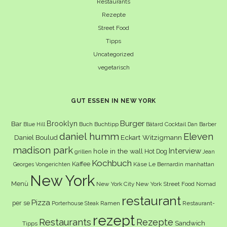
Restaurants
Rezepte
Street Food
Tipps
Uncategorized
vegetarisch
GUT ESSEN IN NEW YORK
Burger
Brooklyn
Bar
Buch
Buchtipp
Cocktail
Blue Hill
Bâtard
Dan Barber
daniel humm
Eleven
Eckart Witzigmann
Daniel Boulud
madison park
Interview
hole in the wall
Hot Dog
grillen
Jean
Kochbuch
Kaffee
Käse
Le Bernardin
manhattan
Georges Vongerichten
New York
Menü
New York City
New York Street Food
Nomad
restaurant
Pizza
per se
Ramen
Restaurant-
Porterhouse Steak
rezept
Restaurants
Rezepte
Sandwich
Tipps